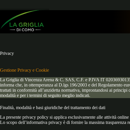
Skip
to
content
Privacy
Gestione Privacy e Cookie
La Griglia di Vincenza Arena & C. SAS, C.F. e P.IVA IT 02036930135, i
informa che, in ottemperanza al D.lgs 196/2003 e del Regolamento europe
trattati in conformità all’anzidetta normativa, improntandosi ai principi di
modalità e per i termini di seguito meglio indicati.
Finalità, modalità e basi giuridiche del trattamento dei dati
La presente privacy policy si applica esclusivamente alle attività online d
Lo scopo dell’informativa privacy è di fornire la massima trasparenza re