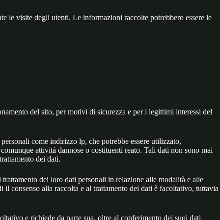
e le visite degli utenti. Le informazioni raccolte potrebbero essere le
amento del sito, per motivi di sicurezza e per i legittimi interessi del
 personali come indirizzo lp, che potrebbe essere utilizzato,
o comunque attività dannose o costituenti reato. Tali dati non sono mai
 trattamento dei dati.
trattamento dei loro dati personali in relazione alle modalità e alle
 il consenso alla raccolta e al trattamento dei dati è facoltativo, tuttavia
oltativo e richiede da parte sua, oltre al conferimento dei suoi dati