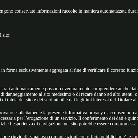
i vengono conservate informazioni raccolte in maniera automatizzata durant
 sito;
n forma esclusivamente aggregata al fine dì verificare il corretto funzion
i registrati automaticamente possono eventualmente comprendere anche dati
vi di danneggiamento al sito medesimo o di recare danno ad altri utenti, 
 di tutela del sito e dei suoi utenti e dai legittimi interessi del Titolare ai
pprovano esplicitamente la presente informativa privacy e acconsentono al 
ecessaria per l’erogazione di un servizio. Il conferimento dei dati e quindi
vizi e l’esperienza di navigazione nel sito potrebbe essere compromessa.
citarie (invio di e-mail e/o comunicazioni con offerte pubblicitarie), è fac