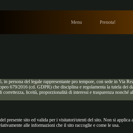
Menu
Prenota!
n persona del legale rappresentante pro tempore, con sede in Via Rezzo
o 679/2016 (cd. GDPR) che disciplina e regolamenta la tutela dei dati p
 correttezza, liceità, proporzionalità di interessi e trasparenza nonché alla
el presente sito ed valida per i visitatori/utenti del sito. Non si applica
lativamente alle informazioni che il sito raccoglie e come le usa.