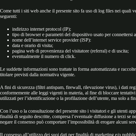
Come tutti i siti web anche il presente sito fa uso di log files nei qual
seguenti:
indirizzo internet protocol (IP);
tipo di browser e parametri del dispositivo usato per connettersi al
nome dell’internet service provider (ISP):
data e orario di visita;
pagina web di provenienza del visitatore (referral) e di uscita;
eventualmente il numero di click.
Le suddette informazioni sono trattate in forma automatizzata e raccolte i
titolare previsti dalla normativa vigente.
A fini di sicurezza (filtri antispam, firewaIl, rilevazione virus), i dat
conformemente alle leggi vigenti in materia, al fine di bloccare tentati
utilizzati per l’identificazione o la profilazione dell’utente, ma solo a fini
Con l’uso o la consultazione del presente sito i visitatori e gli utenti a
finalità di seguito descritte, compresa l’eventuale diffusione a terzi se n
negare il consenso può comportare l’impossibilità di erogare alcuni ser
Il consenso all’utilizzo dei suoi dati per finalità di marketing e/o pubbli