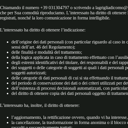
Chiamando il numero +39 031304797 o scrivendo a lagrigliadicomo@gmail
che per Sua comodità riproduciamo. L’interessato ha diritto di ottenere 
registrati, nonché la loro comunicazione in forma intelligibile.
L’interessato ha diritto di ottenere l’indicazione:
dell’origine dei dati personali (con particolar riguardo al caso in c
sensi dell’art. 46 del Regolamento);
delle finalità e modalità del trattamento;
della logica applicata in caso di trattamento effettuato con l’ausili
degli estremi identificativi del titolare, dei responsabili e del rap
dei soggetti o delle categorie di soggetti ai quali i dati personal
soggetti autorizzati;
delle categorie di dati personali di cui si sta effettuando il trattam
del periodo di conservazione dei dati o dei criteri utilizzati per d
dell’esistenza di processi decisionali automatizzati, con particolar
del diritto di ottenere copia dei dati personali oggetto di trattamen
L’interessato ha, inoltre, il diritto di ottenere:
l’aggiornamento, la rettificazione ovvero, quando vi ha interesse, 
la cancellazione, la trasformazione in forma anonima o il blocco dei
raccolti o successivamente trattati;