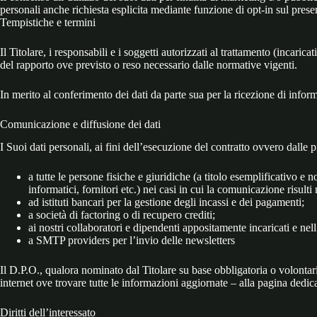
personali anche richiesta esplicita mediante funzione di opt-in sul prese
Tempistiche e termini
Il Titolare, i responsabili e i soggetti autorizzati al trattamento (incari
del rapporto ove previsto o reso necessario dalle normative vigenti.
In merito al conferimento dei dati da parte sua per la ricezione di inform
Comunicazione e diffusione dei dati
I Suoi dati personali, ai fini dell’esecuzione del contratto ovvero dalle p
a tutte le persone fisiche e giuridiche (a titolo esemplificativo e 
informatici, fornitori etc.) nei casi in cui la comunicazione risulti n
ad istituti bancari per la gestione degli incassi e dei pagamenti;
a società di factoring o di recupero crediti;
ai nostri collaboratori e dipendenti appositamente incaricati e nel
a SMTP providers per l’invio delle newsletters
Il D.P.O., qualora nominato dal Titolare su base obbligatoria o volontari
internet ove trovare tutte le informazioni aggiornate – alla pagina ded
Diritti dell’interessato