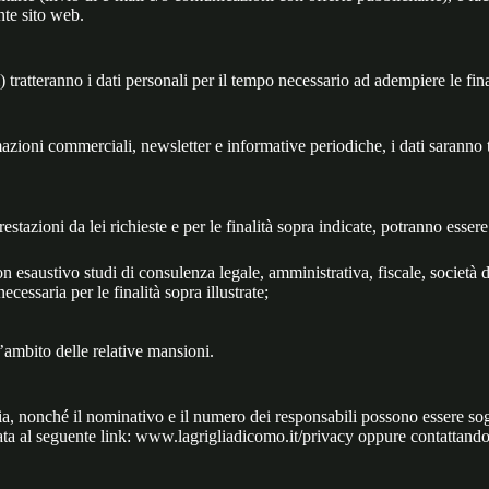
nte sito web.
cati) tratteranno i dati personali per il tempo necessario ad adempiere le 
azioni commerciali, newsletter e informative periodiche, i dati saranno tra
restazioni da lei richieste e per le finalità sopra indicate, potranno esser
non esaustivo studi di consulenza legale, amministrativa, fiscale, società d
ecessaria per le finalità sopra illustrate;
l’ambito delle relative mansioni.
a, nonché il nominativo e il numero dei responsabili possono essere sogget
icata al seguente link: www.lagrigliadicomo.it/privacy oppure contattand