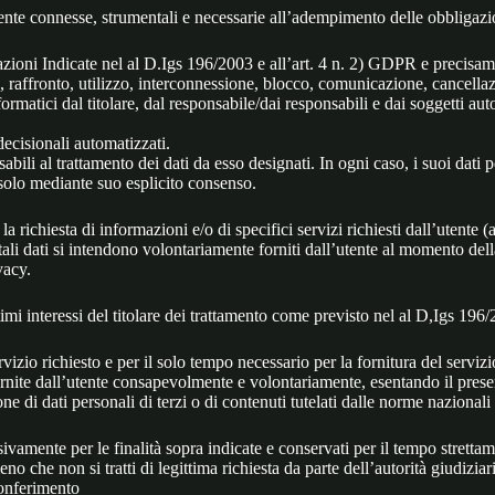
mente connesse, strumentali e necessarie all’adempimento delle obbligazion
razioni Indicate nel al D.Igs 196/2003 e all’art. 4 n. 2) GDPR e precisa
, raffronto, utilizzo, interconnessione, blocco, comunicazione, cancellaz
nformatici dal titolare, dal responsabile/dai responsabili e dai soggetti au
decisionali automatizzati.
sabili al trattamento dei dati da esso designati. In ogni caso, i suoi dati 
 solo mediante suo esplicito consenso.
 richiesta di informazioni e/o di specifici servizi richiesti dall’utente (
), tali dati si intendono volontariamente forniti dall’utente al momento d
vacy.
egittimi interessi del titolare dei trattamento come previsto nel al D,Igs
rvizio richiesto e per il solo tempo necessario per la fornitura del serviz
fornite dall’utente consapevolmente e volontariamente, esentando il presen
one di dati personali di terzi o di contenuti tutelati dalle norme nazionali
sivamente per le finalità sopra indicate e conservati per il tempo strettame
no che non si tratti di legittima richiesta da parte dell’autorità giudiziari
conferimento