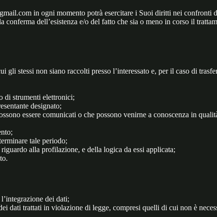
.com in ogni momento potrà esercitare i Suoi diritti nei confronti de
la conferma dell’esistenza e/o del fatto che sia o meno in corso il tratt
ui gli stessi non siano raccolti presso l’interessato e, per il caso di tras
o di strumenti elettronici;
presentante designato;
i possono essere comunicati o che possono venirne a conoscenza in qualità 
ento;
eterminare tale periodo;
 riguardo alla profilazione, e della logica da essi applicata;
to.
l’integrazione dei dati;
 dati trattati in violazione di legge, compresi quelli di cui non è necessa