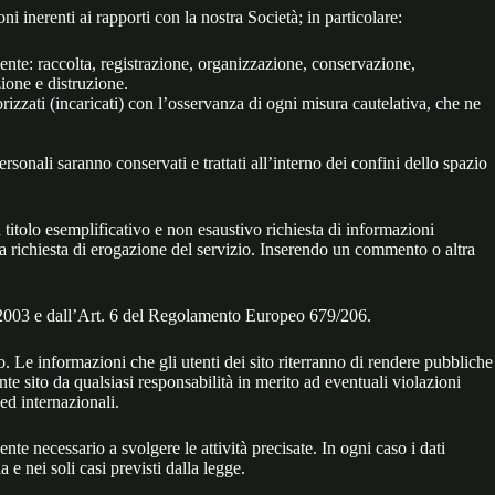
i inerenti ai rapporti con la nostra Società; in particolare:
mente: raccolta, registrazione, organizzazione, conservazione,
ione e distruzione.
torizzati (incaricati) con l’osservanza di ogni misura cautelativa, che ne
personali saranno conservati e trattati all’interno dei confini dello spazio
a titolo esemplificativo e non esaustivo richiesta di informazioni
ella richiesta di erogazione del servizio. Inserendo un commento o altra
 196/2003 e dall’Art. 6 del Regolamento Europeo 679/206.
io. Le informazioni che gli utenti dei sito riterranno di rendere pubbliche
te sito da qualsiasi responsabilità in merito ad eventuali violazioni
 ed internazionali.
nte necessario a svolgere le attività precisate. In ogni caso i dati
a e nei soli casi previsti dalla legge.